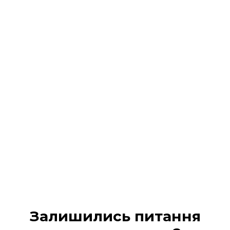
Реєстрація на подію
завершена!
На Ваш 📧 email / 📱 SMS :
надіслано всі деталі
участі та
надано доступ в кабінет учасника
Будь ласка, перевірте вхідні повідомлення (а
також вкладку «Промо» або «Спам», якщо лист не
з’явився одразу).
МІЙ КАБІНЕТ
Залишились питання