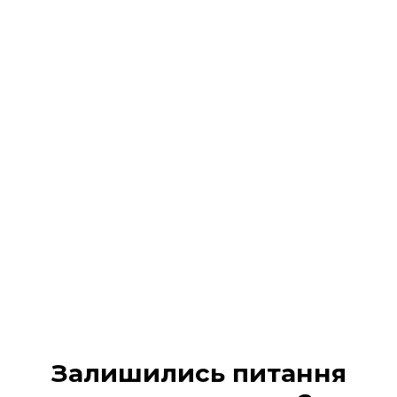
Реєстрація на подію
завершена!
На Ваш 📧 email / 📱 SMS :
надіслано всі деталі
участі та
надано доступ в кабінет учасника
Будь ласка, перевірте вхідні повідомлення (а
також вкладку «Промо» або «Спам», якщо лист не
з’явився одразу).
МІЙ КАБІНЕТ
Залишились питання