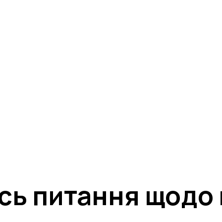
ція на подію за
📱 SMS :
надіслано всі деталі участі та
надано доступ в 
ні повідомлення (а також вкладку «Промо» або «Спам», якщ
МІЙ КАБІНЕТ
ь питання щодо