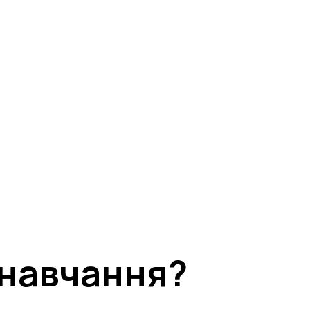
вершена!
кабінет учасника
о лист не з’явився одразу).
 навчання?