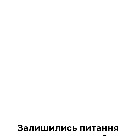
Реєстрація на подію
завершена!
На Ваш 📧 email / 📱 SMS :
надіслано всі деталі
участі та
надано доступ в кабінет учасника
Будь ласка, перевірте вхідні повідомлення (а
також вкладку «Промо» або «Спам», якщо лист не
з’явився одразу).
МІЙ КАБІНЕТ
Залишились питання