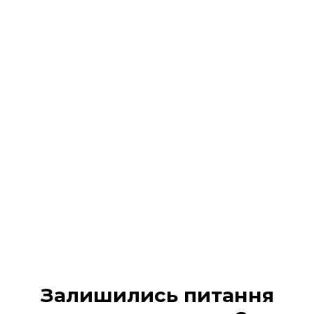
Реєстрація на подію
завершена!
На Ваш 📧 email / 📱 SMS :
надіслано всі деталі
участі та
надано доступ в кабінет учасника
Будь ласка, перевірте вхідні повідомлення (а
також вкладку «Промо» або «Спам», якщо лист не
з’явився одразу).
МІЙ КАБІНЕТ
Залишились питання