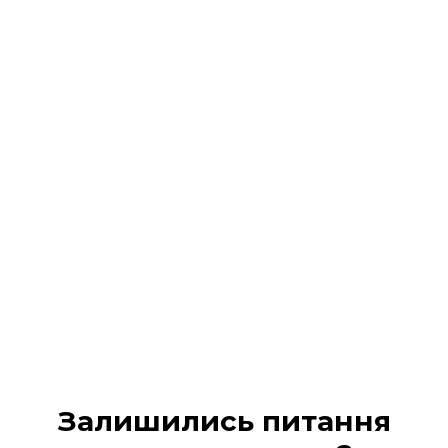
Реєстрація на подію
завершена!
На Ваш 📧 email / 📱 SMS :
надіслано всі деталі
участі та
надано доступ в кабінет учасника
Будь ласка, перевірте вхідні повідомлення (а
також вкладку «Промо» або «Спам», якщо лист не
з’явився одразу).
МІЙ КАБІНЕТ
Залишились питання