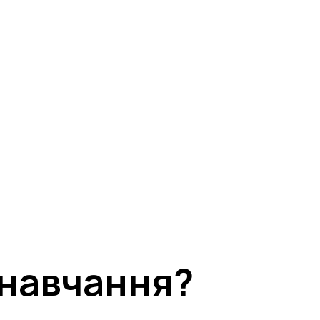
вершена!
кабінет учасника
о лист не з’явився одразу).
 навчання?