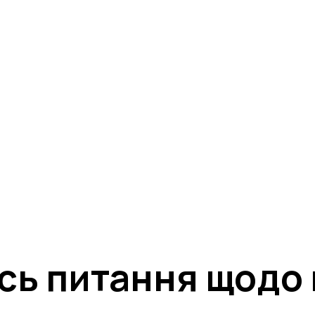
ція на подію за
📱 SMS :
надіслано всі деталі участі та
надано доступ в 
ні повідомлення (а також вкладку «Промо» або «Спам», якщ
МІЙ КАБІНЕТ
ь питання щодо