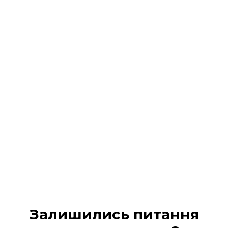
Реєстрація на подію
завершена!
На Ваш 📧 email / 📱 SMS :
надіслано всі деталі
участі та
надано доступ в кабінет учасника
Будь ласка, перевірте вхідні повідомлення (а
також вкладку «Промо» або «Спам», якщо лист не
з’явився одразу).
МІЙ КАБІНЕТ
Залишились питання