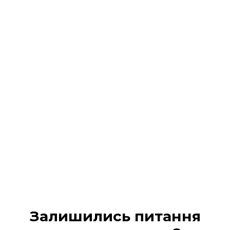
Реєстрація на подію
завершена!
На Ваш 📧 email / 📱 SMS :
надіслано всі деталі
участі та
надано доступ в кабінет учасника
Будь ласка, перевірте вхідні повідомлення (а
також вкладку «Промо» або «Спам», якщо лист не
з’явився одразу).
МІЙ КАБІНЕТ
Залишились питання