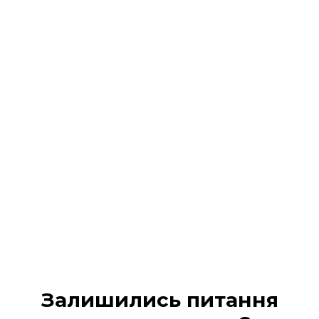
Реєстрація на подію
завершена!
На Ваш 📧 email / 📱 SMS :
надіслано всі деталі
участі та
надано доступ в кабінет учасника
Будь ласка, перевірте вхідні повідомлення (а
також вкладку «Промо» або «Спам», якщо лист не
з’явився одразу).
МІЙ КАБІНЕТ
Залишились питання