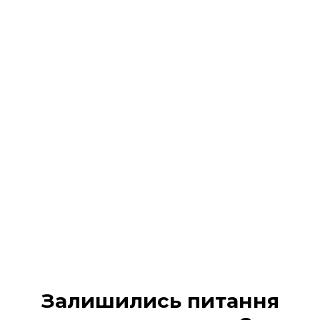
Реєстрація на подію
завершена!
На Ваш 📧 email / 📱 SMS :
надіслано всі деталі
участі та
надано доступ в кабінет учасника
Будь ласка, перевірте вхідні повідомлення (а
також вкладку «Промо» або «Спам», якщо лист не
з’явився одразу).
МІЙ КАБІНЕТ
Залишились питання