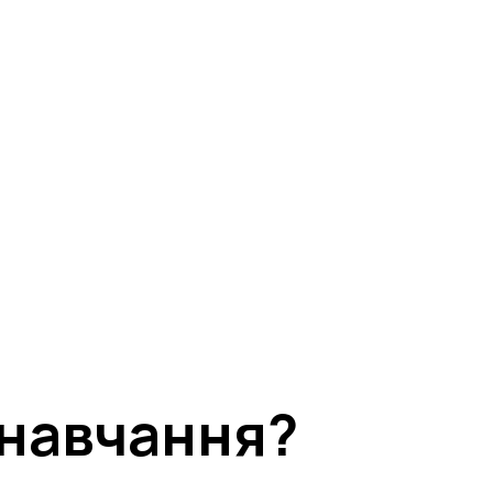
вершена!
кабінет учасника
о лист не з’явився одразу).
 навчання?