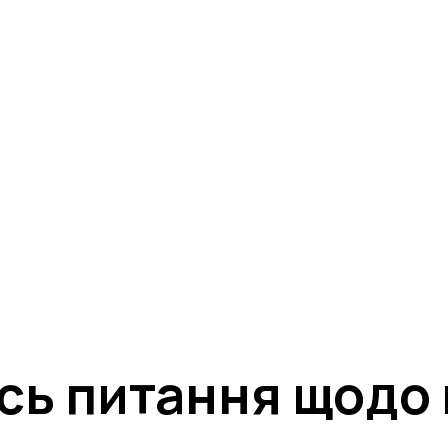
ція на подію за
📱 SMS :
надіслано всі деталі участі та
надано доступ в 
ні повідомлення (а також вкладку «Промо» або «Спам», якщ
МІЙ КАБІНЕТ
ь питання щодо