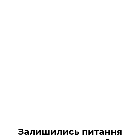
Реєстрація на подію
завершена!
На Ваш 📧 email / 📱 SMS :
надіслано всі деталі
участі та
надано доступ в кабінет учасника
Будь ласка, перевірте вхідні повідомлення (а
також вкладку «Промо» або «Спам», якщо лист не
з’явився одразу).
МІЙ КАБІНЕТ
Залишились питання