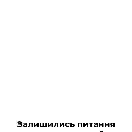
Реєстрація на подію
завершена!
На Ваш 📧 email / 📱 SMS :
надіслано всі деталі
участі та
надано доступ в кабінет учасника
Будь ласка, перевірте вхідні повідомлення (а
також вкладку «Промо» або «Спам», якщо лист не
з’явився одразу).
МІЙ КАБІНЕТ
Залишились питання