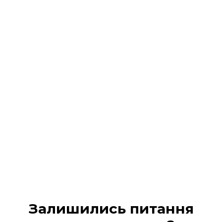
Реєстрація на подію
завершена!
На Ваш 📧 email / 📱 SMS :
надіслано всі деталі
участі та
надано доступ в кабінет учасника
Будь ласка, перевірте вхідні повідомлення (а
також вкладку «Промо» або «Спам», якщо лист не
з’явився одразу).
МІЙ КАБІНЕТ
Залишились питання