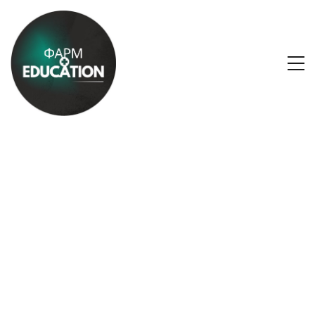
Заходи БПР
+ 60 подій
щомісяця
Провайдер