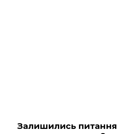
Реєстрація на подію
завершена!
На Ваш 📧 email / 📱 SMS :
надіслано всі деталі
участі та
надано доступ в кабінет учасника
Будь ласка, перевірте вхідні повідомлення (а
також вкладку «Промо» або «Спам», якщо лист не
з’явився одразу).
МІЙ КАБІНЕТ
Залишились питання