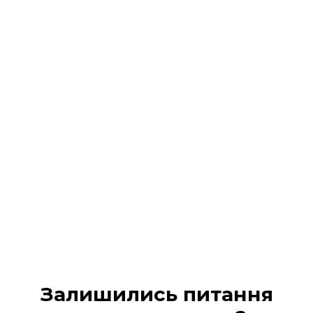
Реєстрація на подію
завершена!
На Ваш 📧 email / 📱 SMS :
надіслано всі деталі
участі та
надано доступ в кабінет учасника
Будь ласка, перевірте вхідні повідомлення (а
також вкладку «Промо» або «Спам», якщо лист не
з’явився одразу).
МІЙ КАБІНЕТ
Залишились питання